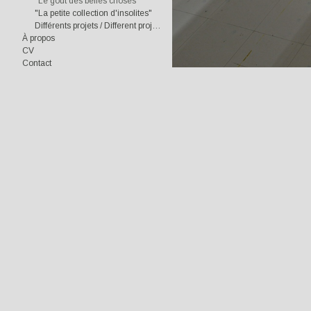
"Le goût des belles choses"
"La petite collection d'insolites"
Différents projets / Different projects
À propos
CV
Contact