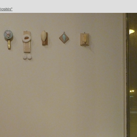
iosités"