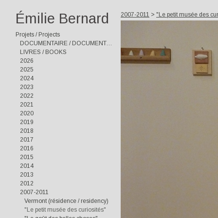
Émilie Bernard
2007-2011
>
"Le petit musée des cur
Projets / Projects
DOCUMENTAIRE / DOCUMENTARY
LIVRES / BOOKS
2026
2025
2024
2023
2022
2021
2020
2019
2018
2017
2016
2015
2014
2013
2012
2007-2011
Vermont (résidence / residency)
"Le petit musée des curiosités"