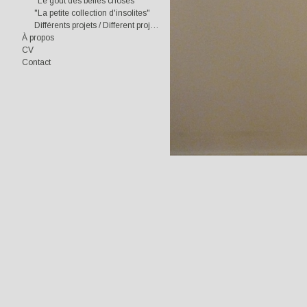
"Le goût des belles choses"
"La petite collection d'insolites"
Différents projets / Different projects
À propos
CV
Contact