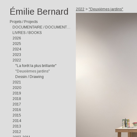
Émilie Bernard
2022
>
"Deuxièmes jardins"
Projets / Projects
DOCUMENTAIRE / DOCUMENTARY
LIVRES / BOOKS
2026
2025
2024
2023
2022
"La forêt la plus brillante"
"Deuxièmes jardins"
Dessin / Drawing
2021
2020
2019
2018
2017
2016
2015
2014
2013
2012