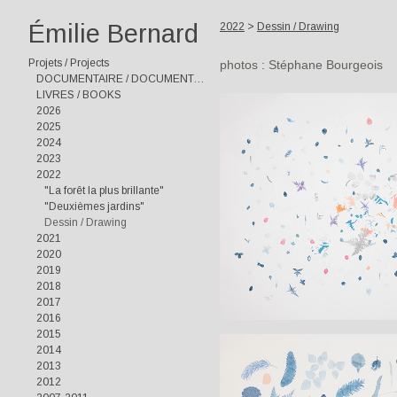
Émilie Bernard
2022
>
Dessin / Drawing
Projets / Projects
photos : Stéphane Bourgeois
DOCUMENTAIRE / DOCUMENTARY
LIVRES / BOOKS
2026
2025
2024
2023
2022
"La forêt la plus brillante"
"Deuxièmes jardins"
Dessin / Drawing
2021
2020
2019
2018
2017
2016
2015
2014
2013
2012